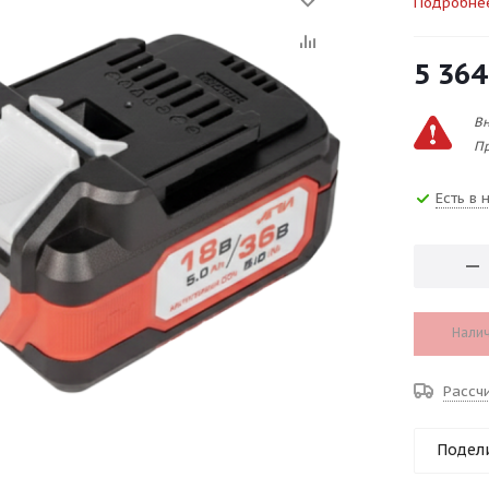
Подробне
5 364
Вн
Пр
Есть в 
Налич
Рассч
Подел