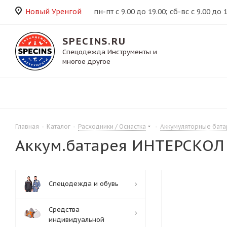
Новый Уренгой
пн-пт с 9.00 до 19.00; сб-вс с 9.00 до 
SPECINS.RU
Спецодежда Инструменты и
многое другое
Главная
-
Каталог
-
Расходники / Оснастка
-
Аккумуляторные бат
Аккум.батарея ИНТЕРСКОЛ АП
Спецодежда и обувь
Средства
индивидуальной