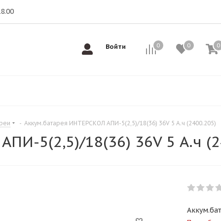
18.00
0
0
0
0
Войти
ареи
-
Аккум.батарея ИНТЕРСКОЛ АПИ-5(2,5)/18(36) 36V 5 А.ч (2400.205)
И-5(2,5)/18(36) 36V 5 А.ч (2
Аккум.бат