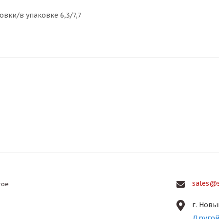
ковки/в упаковке 6,3/7,7
sales@s
гое
г. Новы
Другой