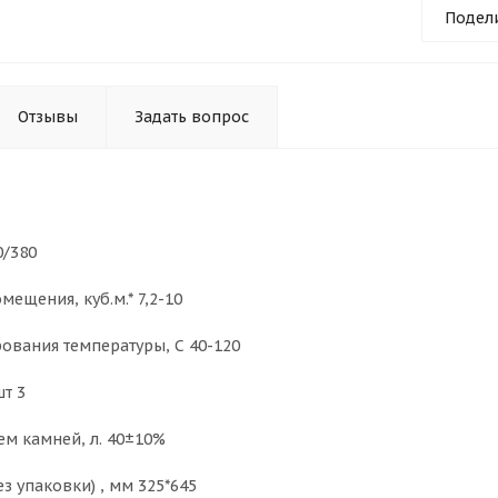
Подел
Отзывы
Задать вопрос
0/380
ещения, куб.м.* 7,2-10
ования температуры, С 40-120
шт 3
м камней, л. 40±10%
ез упаковки) , мм 325*645