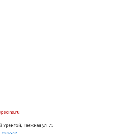
pecins.ru
й Уренгой, Таежная ул. 75
 город?