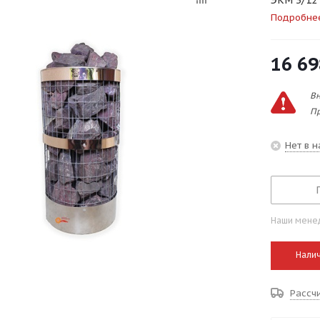
ЭКМ 3/12
Подробне
16 69
Вн
Пр
Нет в 
Наши менед
Налич
Рассч