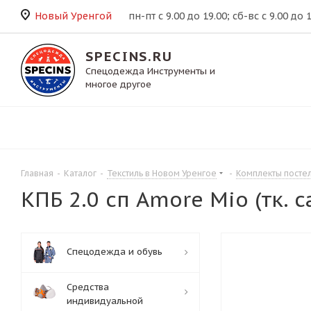
Новый Уренгой
пн-пт с 9.00 до 19.00; сб-вс с 9.00 до 
SPECINS.RU
Спецодежда Инструменты и
многое другое
Главная
-
Каталог
-
Текстиль в Новом Уренгое
-
Комплекты постел
КПБ 2.0 сп Amore Mio (тк. с
Спецодежда и обувь
Средства
индивидуальной