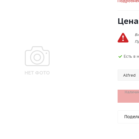
Подробне
Цена
Вн
Пр
Есть в 
Наличи
Подел