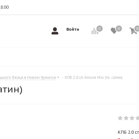
18.00
0
0
0
0
Войти
ьного белья в Новом Уренгое
-
КПБ 2.0 сп Amore Mio (тк. сатин)
атин)
КПБ 2.0 с