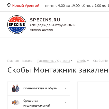
Новый Уренгой
пн-пт с 9.00 до 19.00; сб-вс с 9.00 до 
SPECINS.RU
Спецодежда Инструменты и
многое другое
Главная
-
Каталог
-
Расходники / Оснастка
-
Скобы
-
Скобы Mонт
Скобы Mонтажник закаленн
Спецодежда и обувь
Средства
индивидуальной