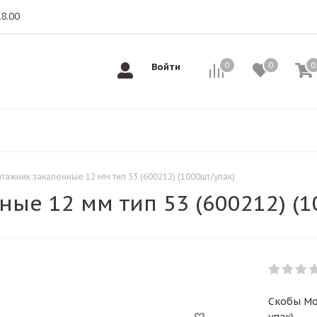
18.00
0
0
0
0
Войти
ажник закаленные 12 мм тип 53 (600212) (1000шт/упак)
ые 12 мм тип 53 (600212) (1
Скобы Mон