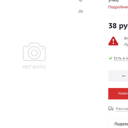
упак)
Подробне
38
ру
Вн
Пр
Есть в 
Налич
Рассч
Подел