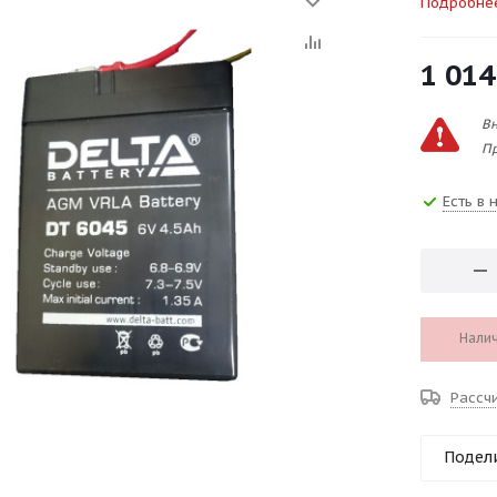
Подробне
1 014
Вн
Пр
Есть в 
Налич
Рассч
Подел