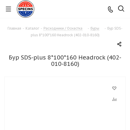
Главная
-
Каталог
-
Расходники / Оснастка
-
Буры
-
Бур SDS-
plus 8*100*160 Headrock (402-010-8160)
Бур SDS-plus 8*100*160 Headrock (402-
010-8160)