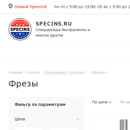
Новый Уренгой
пн-пт с 9.00 до 19.00; сб-вс с 9.00 до 
SPECINS.RU
Спецодежда Инструменты и
многое другое
Главная
-
Каталог
-
Расходники / Оснастка
-
Фрезы
Фрезы
По цене
По н
Фильтр по параметрам
Цена