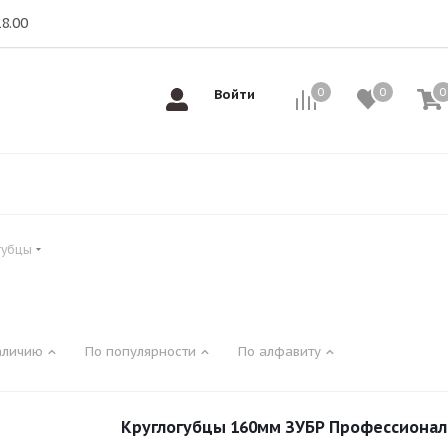
18.00
0
0
0
0
Войти
губцы
аличию
По популярности
По алфавиту
Круглогубцы 160мм ЗУБР Профессионал 