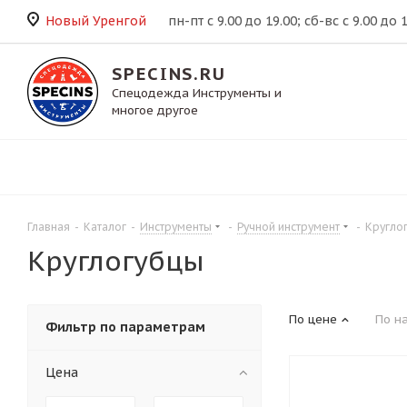
Новый Уренгой
пн-пт с 9.00 до 19.00; сб-вс с 9.00 до 
SPECINS.RU
Спецодежда Инструменты и
многое другое
Главная
-
Каталог
-
Инструменты
-
Ручной инструмент
-
Кругло
Круглогубцы
По цене
По н
Фильтр по параметрам
Цена