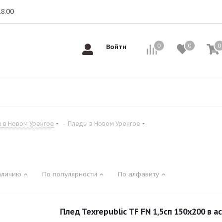
18.00
0
0
0
0
Войти
е в Новом Уренгое
-
Пледы в Новом Уренгое
аличию
По популярности
По алфавиту
Плед Texrepublic TF FN 1,5сп 150х200 в 