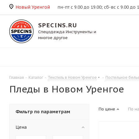
Новый Уренгой
пн-пт с 9.00 до 19.00; сб-вс с 9.00 до 
SPECINS.RU
Спецодежда Инструменты и
многое другое
Главная
-
Каталог
-
Текстиль в Новом Уренгое
-
Постельное бель
Пледы в Новом Уренгое
По цене
По н
Фильтр по параметрам
Цена