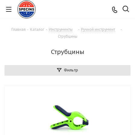
Главная
-
Каталог
-
Инструменты
-
Ручной инструмент
-
Струбцины
Струбцины
Фильтр