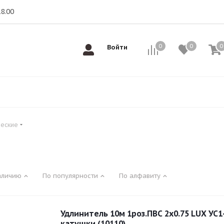
18.00
0
0
0
0
Войти
ческие
е
аличию
По популярности
По алфавиту
Удлинитель 10м 1роз.ПВС 2x0.75 LUX УС1-
катушки (10110)