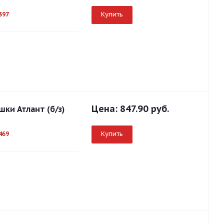
Купить
397
Цена:
847.90 руб.
шки Атлант (б/з)
Купить
469