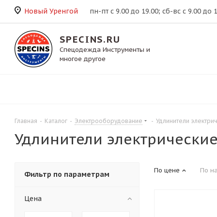
Новый Уренгой
пн-пт с 9.00 до 19.00; сб-вс с 9.00 до 
SPECINS.RU
Спецодежда Инструменты и
многое другое
Главная
-
Каталог
-
Электрооборудование
-
Удлинители электри
Удлинители электрически
По цене
По н
Фильтр по параметрам
Цена