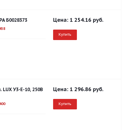
Цена:
1 254.16 руб.
ЭРА Б0028373
458
Купить
Цена:
1 296.86 руб.
. LUX У3-Е-10, 250В
Купить
400