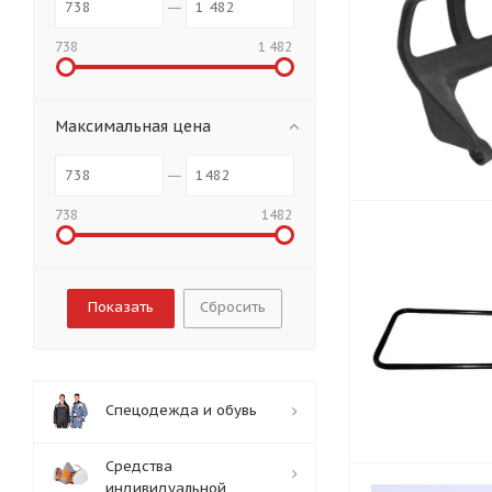
738
1 482
Максимальная цена
738
1482
Сбросить
Спецодежда и обувь
Средства
индивидуальной