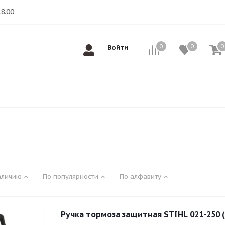
18.00
0
0
0
0
Войти
аличию
По популярности
По алфавиту
Ручка тормоза защитная STIHL 021-250 (