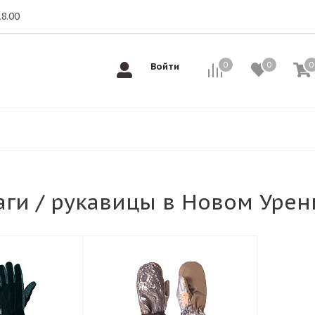
18.00
0
0
0
0
Войти
раги / рукавицы в Новом Урен