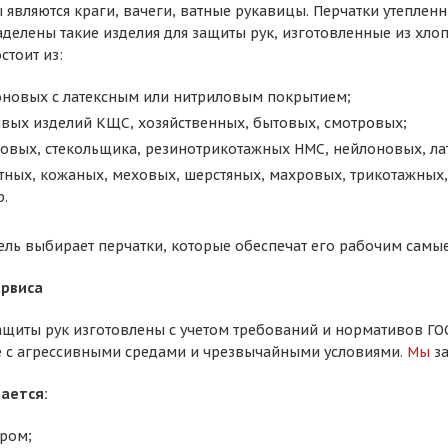
 являются краги, вачеги, ватные рукавицы. Перчатки утепле
делены такие изделия для защиты рук, изготовленные из хло
стоит из:
оновых с латексным или нитриловым покрытием;
ивых изделий КЩС, хозяйственных, бытовых, смотровых;
ковых, стекольщика, резинотрикотажных НМС, нейлоновых, ла
тных, кожаных, меховых, шерстяных, махровых, трикотажных,
р.
ль выбирает перчатки, которые обеспечат его рабочим самые
рвиса
защиты рук изготовлены с учетом требований и нормативов Г
е с агрессивными средами и чрезвычайными условиями.
Мы
за
ается:
ром;