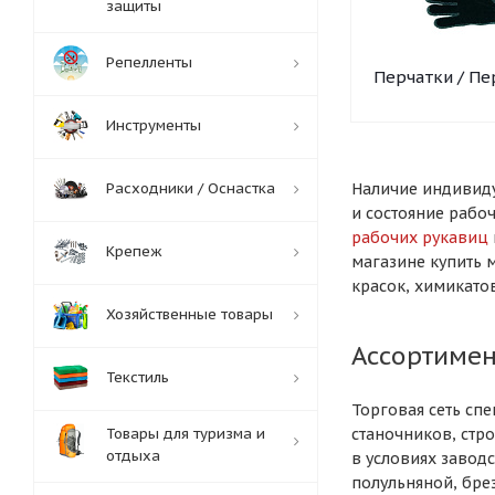
защиты
Репелленты
Перчатки / Пе
Инструменты
Расходники / Оснастка
Наличие индивиду
и состояние рабо
рабочих рукавиц
Крепеж
магазине купить 
красок, химикатов
Хозяйственные товары
Ассортимен
Текстиль
Торговая сеть сп
Товары для туризма и
станочников, стр
отдыха
в условиях завод
полульняной, бре