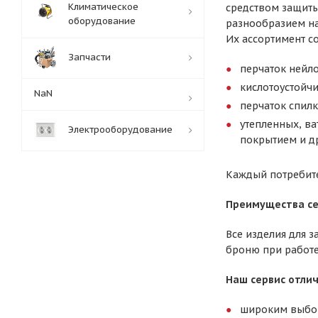
Климатическое
средством защиты
оборудование
разнообразием на
Их ассортимент со
Запчасти
перчаток нейл
кислотоустойч
NaN
перчаток спил
утепленных, ва
Электрооборудование
покрытием и д
Каждый потребите
Преимущества се
Все изделия для 
броню при работ
Наш сервис отлич
широким выбо