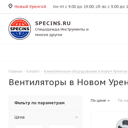
Новый Уренгой
пн-пт с 9.00 до 19.00; сб-вс с 9.00 до 
SPECINS.RU
Спецодежда Инструменты и
многое другое
Главная
-
Каталог
-
Климатическое оборудование в Новом Уренгое
Вентиляторы в Новом Уре
По цене
По н
Фильтр по параметрам
Цена