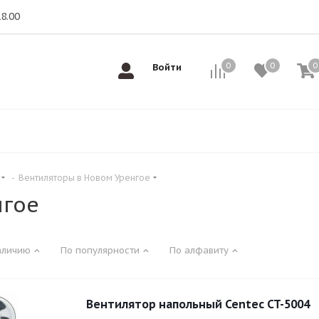
18.00
0
0
0
0
Войти
-
Вентиляторы в Новом Уренгое
нгое
аличию
По популярности
По алфавиту
Вентилятор напольный Centec CT-5004