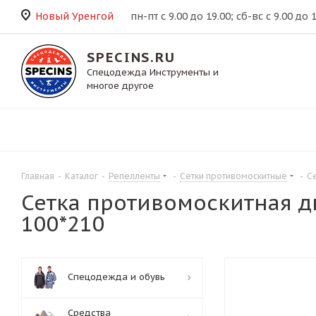
Новый Уренгой
пн-пт с 9.00 до 19.00; сб-вс с 9.00 до 
SPECINS.RU
Спецодежда Инструменты и
многое другое
Главная
-
Каталог
-
Репелленты
-
Сетки противомоскитные
-
С
Сетка противомоскитная д
100*210
Спецодежда и обувь
Средства