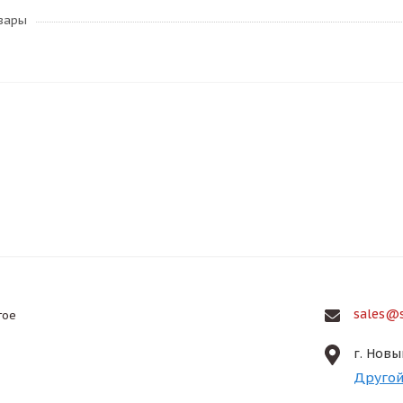
овары
sales@s
гое
г. Новы
Другой