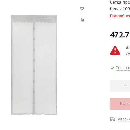
Сетка пр
белая 100
Подробне
472.7
Вн
Пр
Есть в 
Налич
Рассч