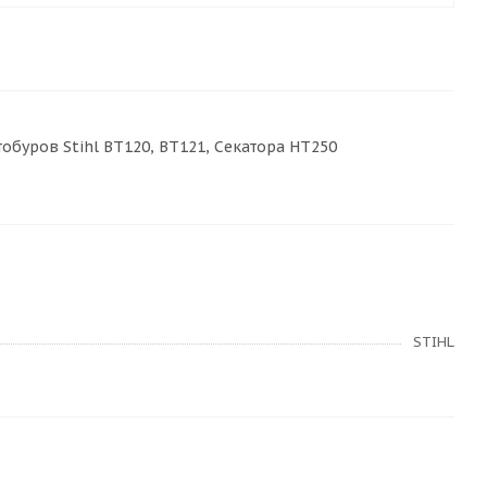
тобуров Stihl BT120, BT121, Секатора HT250
STIHL