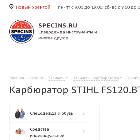
Новый Уренгой
пн-пт с 9.00 до 19.00; сб-вс с 9.00 до 
SPECINS.RU
Спецодежда Инструменты и
многое другое
Главная
-
Каталог
-
Запчасти
-
запчасти - карбюраторы
-
Карбю
Карбюратор STIHL FS120.BT
Спецодежда и обувь
Средства
индивидуальной