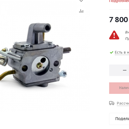
Подробне
7 800
Вн
Пр
Есть в 
Налич
Рассч
Подел