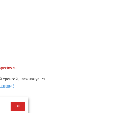
pecins.ru
й Уренгой, Таежная ул. 75
 город?
ОК