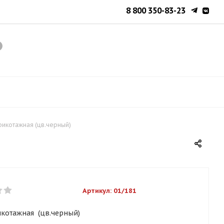
8 800 350-83-23
рикотажная (цв.черный)
Артикул:
01/181
икотажная (цв.черный)