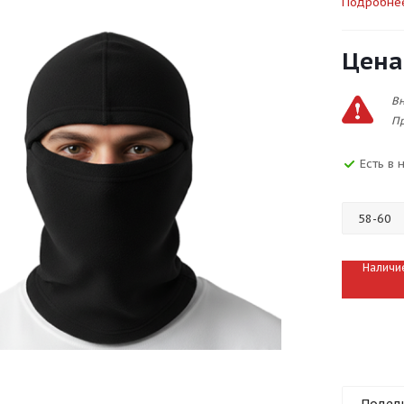
Подробне
Цена
Вн
Пр
Есть в 
Наличи