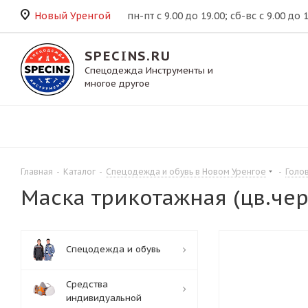
Новый Уренгой
пн-пт с 9.00 до 19.00; сб-вс с 9.00 до 
SPECINS.RU
Спецодежда Инструменты и
многое другое
Главная
-
Каталог
-
Спецодежда и обувь в Новом Уренгое
-
Голо
Маска трикотажная (цв.че
Спецодежда и обувь
Средства
индивидуальной