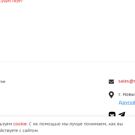
существует
sales@s
гое
г. Новы
Другой
льзуем
cookie
. С их помощью мы лучше понимаем, как вы
ствуете с сайтом.