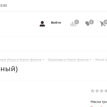
18.00
0
0
0
0
Войти
вные уборы в Новом Уренгое
-
Балаклавы в Новом Уренгое
-
Маска т
рный)
Маска тр